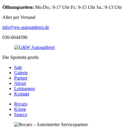
Öffnungszeiten:
Mo-Do.: 9-17 Uhr Fr.: 9-15 Uhr Sa.: 9-13 Uhr
Alles per Versand
info@gw-autosattlerei.de
030-6044590
Die
Sportsitz-profis
Sale
Galerie
Partner
About
Leistungen
Kontakt
Recaro
König
Sparco